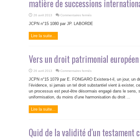
matière de successions internation
sur
26 avril 2013
Commentaires fermés
Le
champ
JCPN n°15 1080 par JP. LABORDE
d’application
du
règlement
Lire la suite...
(UE)
n°
650/2012
du
Parlement
Européen
Vers un droit patrimonial européen 
et
du
Conseil
du
4
sur
26 avril 2013
Commentaires fermés
juillet
Vers
2012
un
JCPN n°15 1079 par E. FONGARO Existera-t-il, un jour, un dro
en
droit
matière
patrimonial
l’évidence, si jamais un tel droit substantiel vient à exister
de
européen
un processus est peut-être désormais engagé dans le sens, si 
successions
de
internationales
la
uniformisation, du moins d’une harmonisation du droit ...
famille
?
Lire la suite...
Quid de la validité d'un testament c