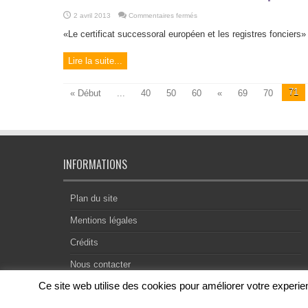
sur
2 avril 2013
Commentaires fermés
Le
certificat
«Le certificat successoral européen et les registres foncie
successoral
européen
et
Lire la suite...
les
registres
fonciers
71
« Début
...
40
50
60
«
69
70
INFORMATIONS
Plan du site
Mentions légales
Crédits
Nous contacter
Ce site web utilise des cookies pour améliorer votre exper