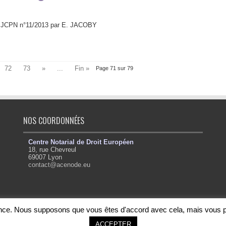
rs» JCPN n°11/2013 par E. JACOBY
72
73
»
...
Fin »
Page 71 sur 79
NOS COORDONNÉES
Centre Notarial de Droit Européen
18, rue Chevreul
69007 Lyon
contact@acenode.eu
ience. Nous supposons que vous êtes d'accord avec cela, mais vous p
ACCEPTER