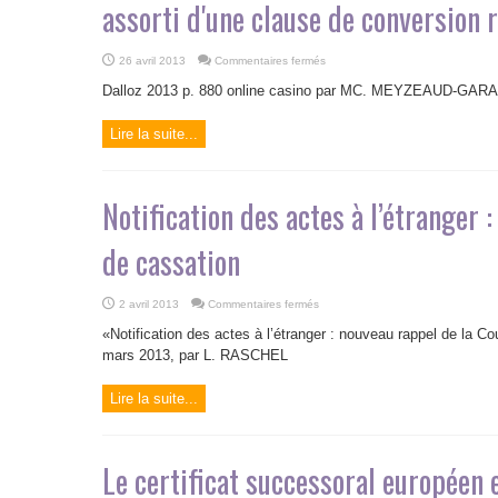
assorti d'une clause de conversion 
sur
26 avril 2013
Commentaires fermés
Quid
de
Dalloz 2013 p. 880 online casino par MC. MEYZEAUD-GAR
la
validité
d'un
Lire la suite...
testament
conjonctif
international
assorti
d'une
clause
Notification des actes à l’étranger 
de
conversion
religieuse
?
de cassation
sur
2 avril 2013
Commentaires fermés
Notification
des
«Notification des actes à l’étranger : nouveau rappel de la C
actes
à
mars 2013, par L. RASCHEL
l’étranger
:
nouveau
Lire la suite...
rappel
de
la
Cour
de
cassation
Le certificat successoral européen e