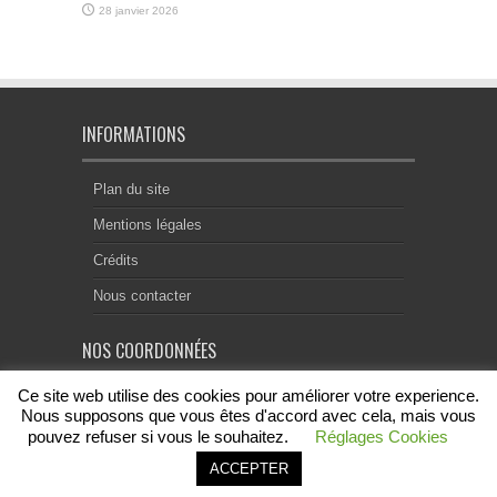
28 janvier 2026
INFORMATIONS
Plan du site
Mentions légales
Crédits
Nous contacter
NOS COORDONNÉES
Ce site web utilise des cookies pour améliorer votre experience.
Centre Notarial de Droit Européen
18, rue Chevreul
Nous supposons que vous êtes d'accord avec cela, mais vous
69007 Lyon
pouvez refuser si vous le souhaitez.
Réglages Cookies
contact@acenode.eu
ACCEPTER