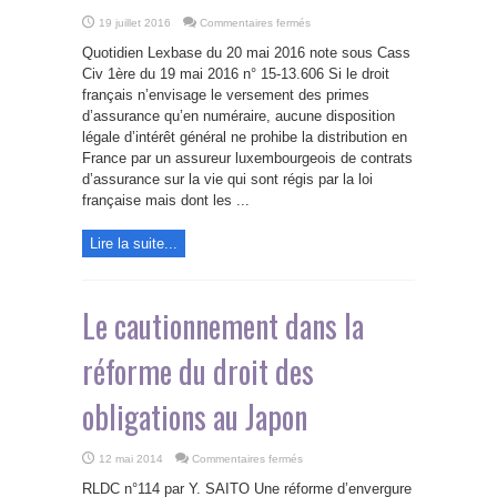
sur
19 juillet 2016
Commentaires fermés
Validité
en
Quotidien Lexbase du 20 mai 2016 note sous Cass
France
des
Civ 1ère du 19 mai 2016 n° 15-13.606 Si le droit
contrats
français n’envisage le versement des primes
d’assurance
vie
d’assurance qu’en numéraire, aucune disposition
luxembourgeois
à
légale d’intérêt général ne prohibe la distribution en
fonds
France par un assureur luxembourgeois de contrats
dédié
d’assurance sur la vie qui sont régis par la loi
française mais dont les ...
Lire la suite...
Le cautionnement dans la
réforme du droit des
obligations au Japon
sur
12 mai 2014
Commentaires fermés
Le
cautionnement
RLDC n°114 par Y. SAITO Une réforme d’envergure
dans