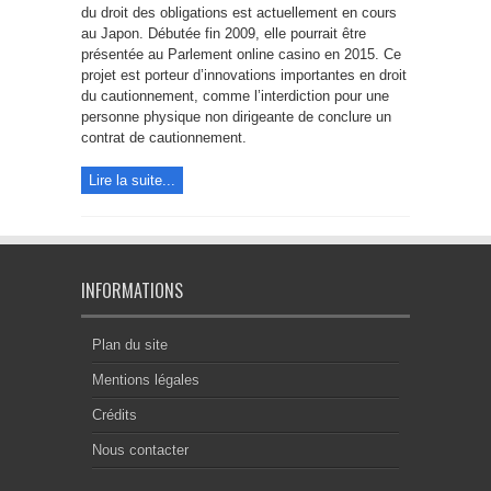
la
du droit des obligations est actuellement en cours
réforme
au Japon. Débutée fin 2009, elle pourrait être
du
droit
présentée au Parlement online casino en 2015. Ce
des
obligations
projet est porteur d’innovations importantes en droit
au
du cautionnement, comme l’interdiction pour une
Japon
personne physique non dirigeante de conclure un
contrat de cautionnement.
Lire la suite...
INFORMATIONS
Plan du site
Mentions légales
Crédits
Nous contacter