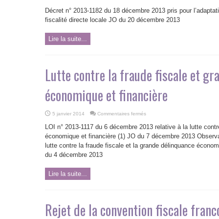
Décret
n°
Décret n° 2013-1182 du 18 décembre 2013 pris pour l’adaptatio
2013-
1182
fiscalité directe locale JO du 20 décembre 2013
du
18
décembre
Lire la suite...
2013
pris
pour
l’adaptation
à
Mayotte
Lutte contre la fraude fiscale et g
de
dispositions
relatives
économique et financière
à
la
fiscalité
directe
locale
sur
5 janvier 2014
Commentaires fermés
Lutte
contre
LOI n° 2013-1117 du 6 décembre 2013 relative à la lutte contre
la
fraude
économique et financière (1) JO du 7 décembre 2013 Observat
fiscale
lutte contre la fraude fiscale et la grande délinquance écono
et
grande
du 4 décembre 2013
délinquance
économique
et
financière
Lire la suite...
Rejet de la convention fiscale franc