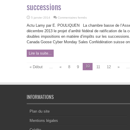
successions
sur
5 janvier 2014
Commentaires fermés
Rejet
de
Actu Lamy par E. POULIQUEN La chambre basse de l’Assembl
la
convention
décembre 2013 le projet d’arrêté fédéral de ratification de la 
fiscale
doubles impositions en matière d’impôts sur les successions. Le
franco-
suisse
Canada Goose Cyber Monday Sales Confédération suisse ont 
sur
les
successions
Lire la suite...
10
« Début
...
«
8
9
11
12
»
...
INFORMATIONS
Plan du site
Mentions légales
Crédits