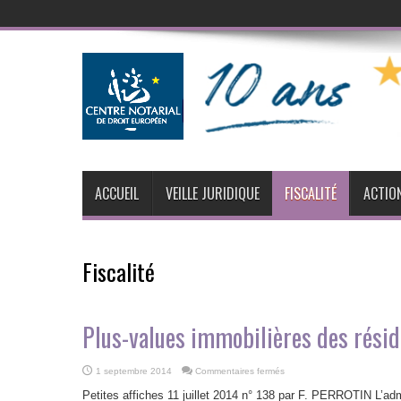
ACCUEIL
VEILLE JURIDIQUE
FISCALITÉ
ACTIO
Fiscalité
Plus-values immobilières des résid
sur
1 septembre 2014
Commentaires fermés
Plus-
values
Petites affiches 11 juillet 2014 n° 138 par F. PERROTIN L’adm
immobilières