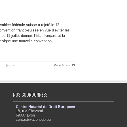
ée fédérale suisse a rejeté le 12
convention franco-suisse en vue d’éviter les
 11 juillet dernier, l’État français et la
signé une nouvelle convention ...
Fin »
Page 10 sur 13
NOS COORDONNÉES
Centre Notarial de Droit Européen
18, rue Chevreul
69007 Lyon
contact@acenode.eu