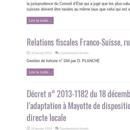
des
la jurisprudence du Conseil d’État qui a jugé que les plus-val
résidents
suisses doivent être taxées au même taux que celui qui est 
suisses
Lire la suite...
Relations fiscales Franco-Suisse,
sur
16 janvier 2014
Commentaires fermés
Relations
fiscales
Gestion de fortune n° 244 par D. PLANCHE
Franco-
Suisse,
rupture
Lire la suite...
consommée
Décret n° 2013-1182 du 18 décemb
l’adaptation à Mayotte de disposition
directe locale
sur
16 janvier 2014
Commentaires fermés