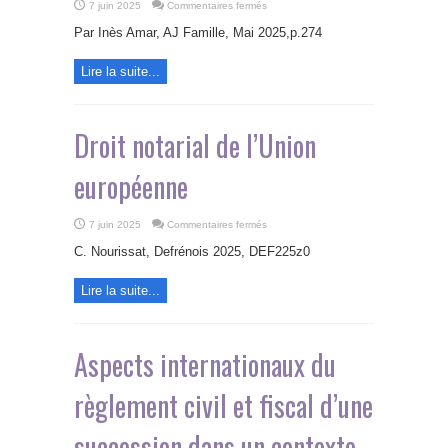
sur
7 juin 2025
Commentaires fermés
Les
difficultés
Par Inès Amar, AJ Famille, Mai 2025,p.274
d’exécution
à
l’international
Lire la suite...
du
« divorce
déjudiciarisé »
dans
ses
dispositions
Droit notarial de l’Union
relatives
aux
enfants
européenne
sur
7 juin 2025
Commentaires fermés
Droit
notarial
C. Nourissat, Defrénois 2025, DEF225z0
de
l’Union
européenne
Lire la suite...
Aspects internationaux du
règlement civil et fiscal d’une
succession dans un contexte