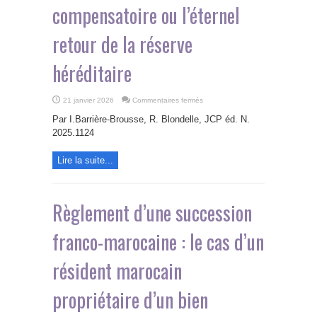
compensatoire ou l’éternel
retour de la réserve
héréditaire
sur
21 janvier 2026
Commentaires fermés
Famille
et
Par I.Barrière-Brousse, R. Blondelle, JCP éd. N.
succession
:
2025.1124
le
droit
de
Lire la suite...
prélèvement
compensatoire
ou
l’éternel
retour
de
Règlement d’une succession
la
réserve
héréditaire
franco-marocaine : le cas d’un
résident marocain
propriétaire d’un bien