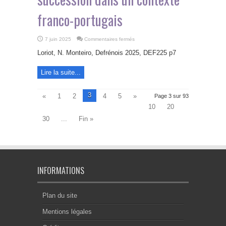
franco-portugais
sur
7 juin 2025
Commentaires fermés
Aspects
internationaux
Loriot, N. Monteiro, Defrénois 2025, DEF225 p7
du
règlement
civil
Lire la suite...
et
fiscal
d’une
succession
3
dans
«
1
2
4
5
»
Page 3 sur 93
un
contexte
10
20
franco-
portugais
30
...
Fin »
INFORMATIONS
Plan du site
Mentions légales