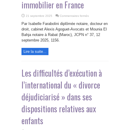
immobilier en France
sur
21 septembre 2025
Commentaires fermés
Règlement
d’une
Par Isabelle Farabolini diplômée notaire, docteur en
succession
franco-
droit, cabinet Alexis Agoguet-Avocats et Mounia El
marocaine
Bahja notaire à Rabat (Maroc), JCPN n° 37, 12
:
le
septembre 2025, 1156.
cas
d’un
résident
marocain
Lire la suite...
propriétaire
d’un
bien
immobilier
en
Les difficultés d’exécution à
France
l’international du « divorce
déjudiciarisé » dans ses
dispositions relatives aux
enfants