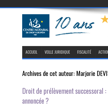
ACCUEIL
VEILLE JURIDIQUE
FISCALITÉ
ACTIO
Archives de cet auteur: Marjorie DEV
Droit de prélèvement successoral :
annoncée ?