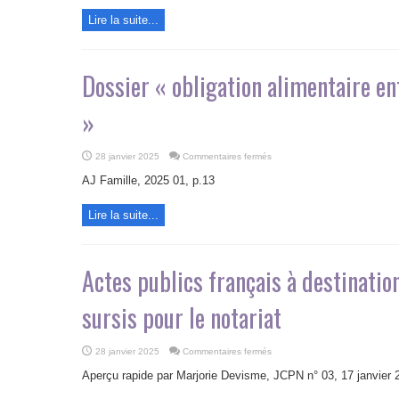
privé
Lire la suite...
suisse
en
matière
de
successions
Dossier « obligation alimentaire en
»
sur
28 janvier 2025
Commentaires fermés
Dossier
«
AJ Famille, 2025 01, p.13
obligation
alimentaire
entre
Lire la suite...
époux
:
droit
comparé
»
Actes publics français à destination
sursis pour le notariat
sur
28 janvier 2025
Commentaires fermés
Actes
publics
Aperçu rapide par Marjorie Devisme, JCPN n° 03, 17 janvier 
français
à