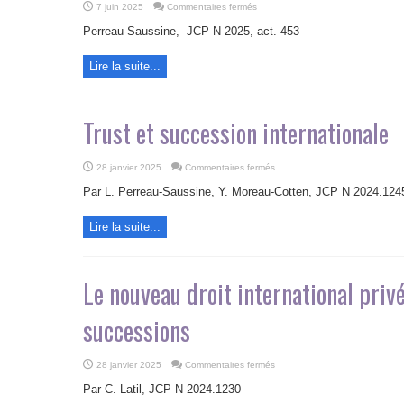
sur
7 juin 2025
Commentaires fermés
Droit
de
Perreau-Saussine, JCP N 2025, act. 453
prélèvement
successoral
:
Lire la suite...
chronique
d’une
mort
annoncée
?
Trust et succession internationale
sur
28 janvier 2025
Commentaires fermés
Trust
et
Par L. Perreau-Saussine, Y. Moreau-Cotten, JCP N 2024.124
succession
internationale
Lire la suite...
Le nouveau droit international priv
successions
sur
28 janvier 2025
Commentaires fermés
Le
nouveau
Par C. Latil, JCP N 2024.1230
droit
international