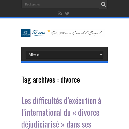
Tag archives :
divorce
Les difficultés d’exécution à
l’international du « divorce
déjudiciarisé » dans ses