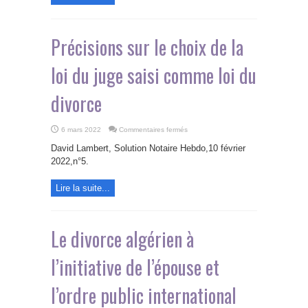
internationale
du
divorce
extrajudiciaire
français
Précisions sur le choix de la
et
de
réforme
loi du juge saisi comme loi du
des
modalités
de
délivrance
divorce
de
la
légalisation
et
de
sur
6 mars 2022
Commentaires fermés
l’apostille
Précisions
sur
David Lambert, Solution Notaire Hebdo,10 février
le
choix
2022,n°5.
de
la
loi
Lire la suite...
du
juge
saisi
comme
loi
du
Le divorce algérien à
divorce
l’initiative de l’épouse et
l’ordre public international