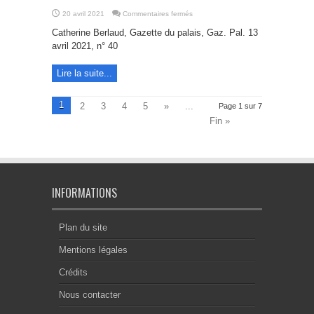
sur
20 avril 2021
Commentaires fermés
Le
divorce
Catherine Berlaud, Gazette du palais, Gaz. Pal. 13
algérien
à
avril 2021, n° 40
l’initiative
de
l’épouse
Lire la suite...
et
l’ordre
public
international
1
2
3
4
5
»
...
Page 1 sur 7
Fin »
INFORMATIONS
Plan du site
Mentions légales
Crédits
Nous contacter