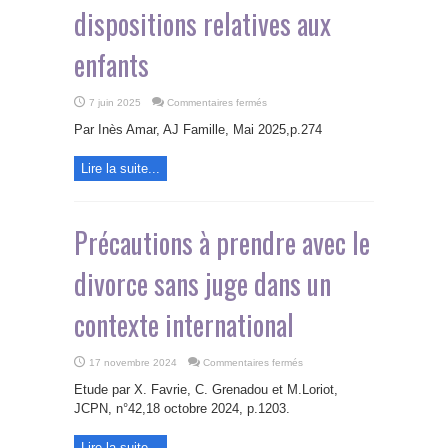
dispositions relatives aux
enfants
sur
7 juin 2025
Commentaires fermés
Les
difficultés
Par Inès Amar, AJ Famille, Mai 2025,p.274
d’exécution
à
l’international
Lire la suite...
du
« divorce
déjudiciarisé »
dans
ses
dispositions
Précautions à prendre avec le
relatives
aux
enfants
divorce sans juge dans un
contexte international
sur
17 novembre 2024
Commentaires fermés
Précautions
à
Etude par X. Favrie, C. Grenadou et M.Loriot,
prendre
avec
JCPN, n°42,18 octobre 2024, p.1203.
le
divorce
sans
Lire la suite...