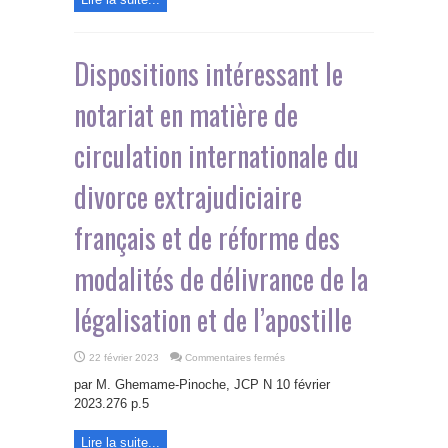
juge
dans
un
contexte
international
Dispositions intéressant le
notariat en matière de
circulation internationale du
divorce extrajudiciaire
français et de réforme des
modalités de délivrance de la
légalisation et de l’apostille
sur
22 février 2023
Commentaires fermés
Dispositions
intéressant
par M. Ghemame-Pinoche, JCP N 10 février
le
notariat
2023.276 p.5
en
matière
de
Lire la suite...
circulation