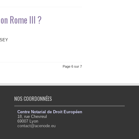
ion Rome III ?
 CASEY
Page 6 sur 7
NOS COORDONNÉES
Centre Notarial de Droit Européen
18, rue Chevreul
69007 Lyon
contact@acenode.eu