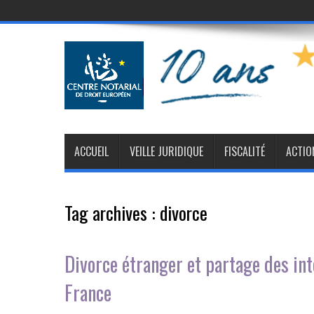
ACCUEIL
VEILLE JURIDIQUE
FISCALITÉ
ACTIO
Tag archives :
divorce
Divorce étranger et partage des in
France