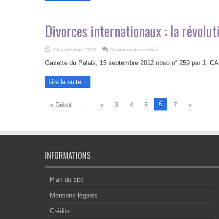
la
loi
applicable
au
Divorces internationaux : la révolut
divorce
et
à
la
séparation
sur
19 septembre 2012
Commentaires fermés
de
Divorces
corps
internationaux
Gazette du Palais, 15 septembre 2012 nbso n° 259 par J.
:
la
révolution
Lire la suite...
Rome
III
?
6
« Début
...
«
3
4
5
7
»
INFORMATIONS
Plan du site
Mentions légales
Crédits