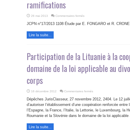
ramifications
sur
26 mai 2013
Commentaires fermés
Divorce
international
JCPN n°17/2013 1108 Étude par E. FONGARO et R. CRONE
:
le
règlement
Lire la suite...
Rome
III
et
ses
ramifications
Participation de la Lituanie à la co
domaine de la loi applicable au divo
corps
sur
16 décembre 2012
Commentaires fermés
Participation
de
Dépêches JurisClasseur, 27 novembre 2012, 2404. Le 12 juille
la
Lituanie
d’autoriser l’établissement d’une coopération renforcée entre l
à
l’Espagne, la France, l’Italie, la Lettonie, le Luxembourg, la Ho
la
coopération
Roumanie et la Slovénie dans le domaine de la loi applicable a
renforcée
dans
le
domaine
Lire la suite...
de