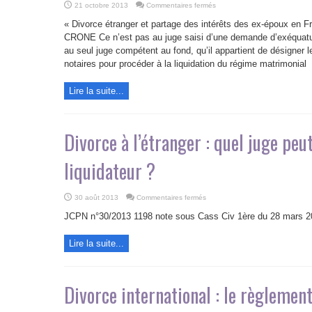
sur
21 octobre 2013
Commentaires fermés
Divorce
étranger
« Divorce étranger et partage des intérêts des ex-époux en Fr
et
partage
CRONE Ce n’est pas au juge saisi d’une demande d’exéquatur
des
au seul juge compétent au fond, qu’il appartient de désigner
intérêts
des
notaires pour procéder à la liquidation du régime matrimonial
ex-
époux
en
France
Lire la suite...
Divorce à l’étranger : quel juge peu
liquidateur ?
sur
30 août 2013
Commentaires fermés
Divorce
à
JCPN n°30/2013 1198 note sous Cass Civ 1ère du 28 mars
l’étranger
:
quel
Lire la suite...
juge
peut
désigner
le
notaire
liquidateur
Divorce international : le règlement
?